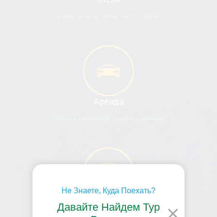
Лучшие цены на отели, просто сравните
Аренда
Аренда автомобиля, удобно и дешево
Не Знаете, Куда Поехать?
Автобус
Давайте Найдем Тур