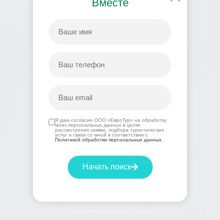
Вместе
Билеты на автобус по честной цене
Трансфер
Заказать трансфер по низкой цене
Я даю согласие ООО «ЕвроТур» на обработку
моих персональных данных в целях
рассмотрения заявки, подбора туристических
услуг и связи со мной в соответствии с
Политикой обработки персональных данных
.
Начать поиск
Страховка
Самые низкие цены на страховку