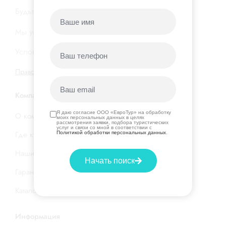
Будьте в курсе новых акций и горящих туров…
Мы уважаем вашу
конфиденциальность
Условия подписки на нашу
рассылку
Правовая информация
|
Договор оферты
Компания
Я даю согласие ООО «ЕвроТур» на обработку
О компании
моих персональных данных в целях
рассмотрения заявки, подбора туристических
услуг и связи со мной в соответствии с
Где купить тур
Политикой обработки персональных данных
.
Наши услуги
Начать поиск
Гарантия низкой цены
Каталог стран и отелей
Информация