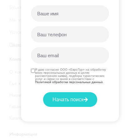
Будьте в курсе новых акций и горящих туров…
Мы уважаем вашу
конфиденциальность
Условия подписки на нашу
рассылку
Правовая информация
|
Договор оферты
Компания
Я даю согласие ООО «ЕвроТур» на обработку
О компании
моих персональных данных в целях
рассмотрения заявки, подбора туристических
услуг и связи со мной в соответствии с
Где купить тур
Политикой обработки персональных данных
.
Наши услуги
Начать поиск
Гарантия низкой цены
Каталог стран и отелей
Информация