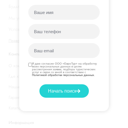
Будьте в курсе новых акций и горящих туров…
Мы уважаем вашу
конфиденциальность
Условия подписки на нашу
рассылку
Правовая информация
|
Договор оферты
Компания
Я даю согласие ООО «ЕвроТур» на обработку
О компании
моих персональных данных в целях
рассмотрения заявки, подбора туристических
услуг и связи со мной в соответствии с
Где купить тур
Политикой обработки персональных данных
.
Наши услуги
Начать поиск
Гарантия низкой цены
Каталог стран и отелей
Информация