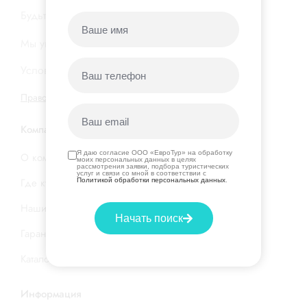
Будьте в курсе новых акций и горящих туров…
Мы уважаем вашу
конфиденциальность
Условия подписки на нашу
рассылку
Правовая информация
|
Договор оферты
Компания
Я даю согласие ООО «ЕвроТур» на обработку
О компании
моих персональных данных в целях
рассмотрения заявки, подбора туристических
услуг и связи со мной в соответствии с
Где купить тур
Политикой обработки персональных данных
.
Наши услуги
Начать поиск
Гарантия низкой цены
Каталог стран и отелей
Информация