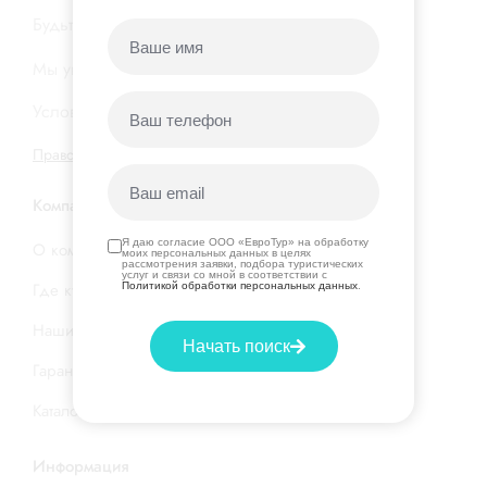
Будьте в курсе новых акций и горящих туров…
Мы уважаем вашу
конфиденциальность
Условия подписки на нашу
рассылку
Правовая информация
|
Договор оферты
Компания
Я даю согласие ООО «ЕвроТур» на обработку
О компании
моих персональных данных в целях
рассмотрения заявки, подбора туристических
услуг и связи со мной в соответствии с
Где купить тур
Политикой обработки персональных данных
.
Наши услуги
Начать поиск
Гарантия низкой цены
Каталог стран и отелей
Информация