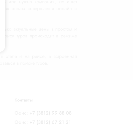
ать или нужна компания, кто ищет
 как оплата совершается онлайн с
только актуальные цены в простом и
. Поиск туров происходит в режиме
 в отеле и на рейсе, а встроенная
ваться в поиске туров.
Контакты
Офис:
+7 (3812) 99 88 08
Офис:
+7 (3812) 67 21 21