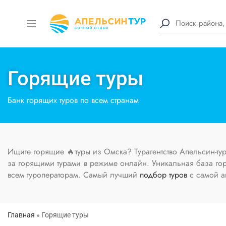
Горящие туры
Банк горящих туров по всем странам
Ищите горящие 🔥туры из Омска? Турагентство Апельсин-тур
за горящими турами в режиме онлайн. Уникальная база горя
всем туроператорам. Самый лучший
подбор туров
с самой а
Главная
»
Горящие туры