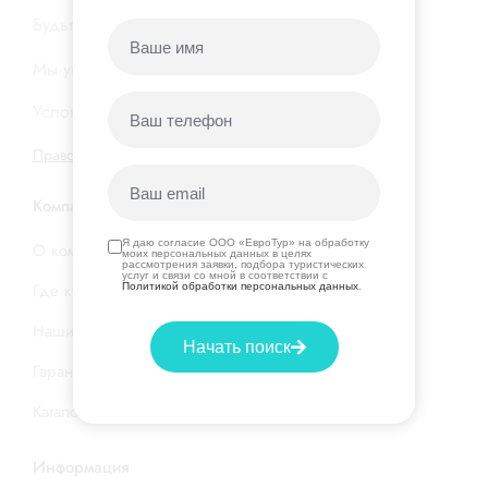
Будьте в курсе новых акций и горящих туров…
Мы уважаем вашу
конфиденциальность
Условия подписки на нашу
рассылку
Правовая информация
|
Договор оферты
Компания
Я даю согласие ООО «ЕвроТур» на обработку
О компании
моих персональных данных в целях
рассмотрения заявки, подбора туристических
услуг и связи со мной в соответствии с
Где купить тур
Политикой обработки персональных данных
.
Наши услуги
Начать поиск
Гарантия низкой цены
Каталог стран и отелей
Информация