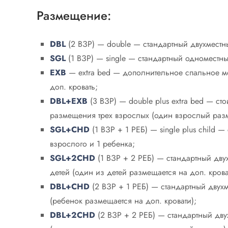
Размещение:
DBL
(2 ВЗР) — double — стандартный двухмест
SGL
(1 ВЗР) — single — стандартный одноместн
EXB
— extra bed — дополнительное спальное ме
доп. кровать;
DBL+EXB
(3 ВЗР) — double plus extra bed — ст
размещения трех взрослых (один взрослый разм
SGL+CHD
(1 ВЗР + 1 РЕБ) — single plus child
взрослого и 1 ребенка;
SGL+2CHD
(1 ВЗР + 2 РЕБ) — стандартный дв
детей (один из детей размещается на доп. крова
DBL+CHD
(2 ВЗР + 1 РЕБ) — стандартный двух
(ребенок размещается на доп. кровати);
DBL+2CHD
(2 ВЗР + 2 РЕБ) — стандартный дв