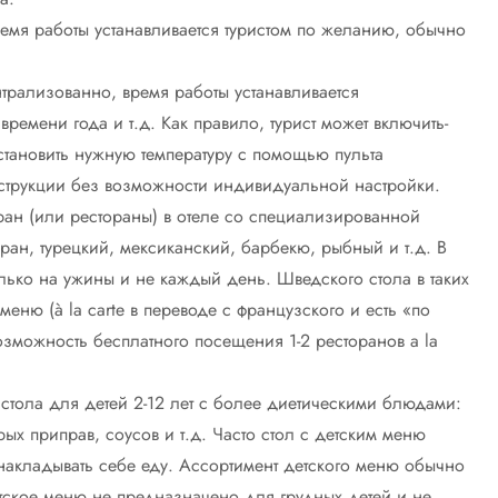
мя работы устанавливается туристом по желанию, обычно
трализованно, время работы устанавливается
времени года и т.д. Как правило, турист может включить-
становить нужную температуру с помощью пульта
нструкции без возможности индивидуальной настройки.
ран (или рестораны) в отеле со специализированной
оран, турецкий, мексиканский, барбекю, рыбный и т.д. В
олько на ужины и не каждый день. Шведского стола в таких
еню (à la carte в переводе с французского и есть «по
озможность бесплатного посещения 1-2 ресторанов a la
стола для детей 2-12 лет с более диетическими блюдами:
ых приправ, соусов и т.д. Часто стол с детским меню
накладывать себе еду. Ассортимент детского меню обычно
тское меню не предназначено для грудных детей и не