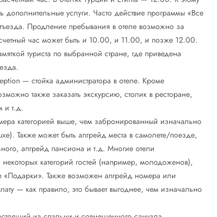
ь дополнительные услуги. Часто действие программы «Все
отъезда. Продление пребывания в отеле возможно за
счетный час может быть и 10.00, и 11.00, и позже 12.00.
мяткой туриста по выбранной стране, где приведена
езда.
ption — стойка администратора в отеле. Кроме
зможно также заказать экскурсию, столик в ресторане,
 и т.д.
мера категорией выше, чем забронированный изначально
xe). Также может быть апгрейд места в самолете/поезде,
ного, апгрейд пансиона и т.д. Многие отели
 некоторых категорий гостей (например, молодоженов),
ле «Подарки». Также возможен апгрейд номера или
ату — как правило, это бывает выгоднее, чем изначально
остоящий из спальни и совмещенного санузла.