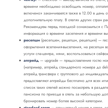
времени необходимо освободить номер, оплатит
включено» заканчивается также в 12.00 в день 
дополнительную плату. В отелях других стран ра
Рекомендуем перед поездкой ознакомиться с Па
информация о времени заселения и времени вы
ресепшн
(ресепшен, рецепшн, рецепция) — rece
оформления вселения-выселения, на ресепшн во
услуги спа-центра, няни, воспользоваться сейфом
апгрейд
— upgrade — предоставление гостю но
(например, апгрейд стандартного номера до delu
апгрейд трансфера с группового до индивидуаль
предоставляют апгрейды бесплатно для всех или
список таких отелей можно посмотреть в разде
пансиона по приезде в отель за небольшую допл
бронировать номер более высокой категории.
standard room
— стандартный номер в отеле, с