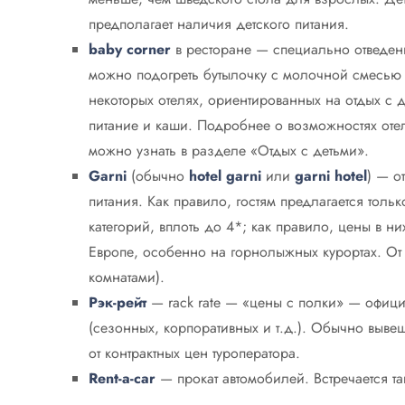
предполагает наличия детского питания.
baby corner
в ресторане — специально отведенн
можно подогреть бутылочку с молочной смесью и
некоторых отелях, ориентированных на отдых с д
питание и каши. Подробнее о возможностях оте
можно узнать в разделе «Отдых с детьми».
Garni
(обычно
hotel garni
или
garni hotel
) — о
питания. Как правило, гостям предлагается тольк
категорий, вплоть до 4*; как правило, цены в н
Европе, особенно на горнолыжных курортах. От
комнатами).
Рэк-рейт
— rack rate — «цены с полки» — офиц
(сезонных, корпоративных и т.д.). Обычно выве
от контрактных цен туроператора.
Rent-a-car
— прокат автомобилей. Встречается т