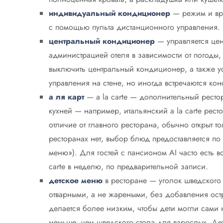
индивидуальный кондиционер
— режим и вре
с помощью пульта дистанционного управления.
центральный кондиционер
— управляется цен
администрацией отеля в зависимости от погоды, 
выключить центральный кондиционер, а также у
управления на стене, но иногда встречаются ко
а ля карт
— a la carte — дополнительный ресто
кухней — например, итальянский a la carte рест
отличие от главного ресторана, обычно открыт т
ресторанах нет, выбор блюд предоставляется по м
меню»). Для гостей с пансионом AI часто есть в
carte в неделю, по предварительной записи.
детское меню
в ресторане — уголок шведского 
отварными, а не жареными, без добавления остр
делается более низким, чтобы дети могли сами 
меньше, чем шведского стола для взрослых. Де