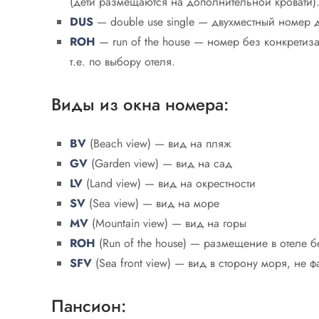
(дети размещаются на дополнительной кровати)
DUS
— double use single — двухместный номер 
ROH
— run of the house — номер без конкретизац
т.е. по выбору отеля.
Виды из окна номера:
BV
(Beach view) — вид на пляж
GV
(Garden view) — вид на сад
LV
(Land view) — вид на окрестности
SV
(Sea view) — вид на море
MV
(Mountain view) — вид на горы
ROH
(Run of the house) — размещение в отеле б
SFV
(Sea front view) — вид в сторону моря, не ф
Пансион: