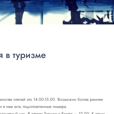
 в туризме
шинстве отелей это 14.00-15.00. Возможно более раннее
и в нем есть подготовленные номера.
асчетный час. В отелях Турции и Египта — 12.00. К этому