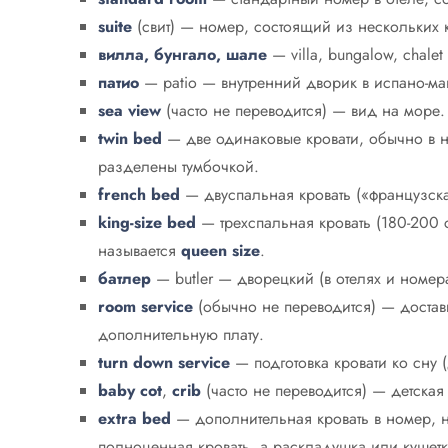
suite
(свит) — номер, состоящий из нескольких 
вилла, бунгало, шале
— villa, bungalow, chale
патио
— patio — внутренний дворик в испано-мав
sea view
(часто не переводится) — вид на море.
twin bed
— две одинаковые кровати, обычно в но
разделены тумбочкой.
french bed
— двуспальная кровать («французска
king-size bed
— трехспальная кровать (180-200 
называется
queen size
.
батлер
— butler — дворецкий (в отелях и номера
room service
(обычно не переводится) — доставк
дополнительную плату.
turn down service
— подготовка кровати ко сну 
baby cot
,
crib
(часто не переводится) — детская 
extra bed
— дополнительная кровать в номер, на
полноценная кровать, а раскладушка или кушетк