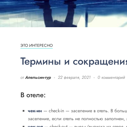
ЭТО ИНТЕРЕСНО
Термины и сокращения
от
Апельсин-тур
22 февраля, 2021
0 комментарий
В отеле:
чек-ин
— check-in — заселение в отель. В боль
заселение, если отель не полностью заполнен, 
чек-аут
— check-out — выезд/выписка из отеля, р