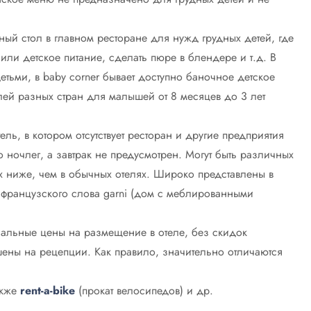
ый стол в главном ресторане для нужд грудных детей, где
ли детское питание, сделать пюре в блендере и т.д. В
етьми, в baby corner бывает доступно баночное детское
лей разных стран для малышей от 8 месяцев до 3 лет
тель, в котором отсутствует ресторан и другие предприятия
о ночлег, а завтрак не предусмотрен. Могут быть различных
их ниже, чем в обычных отелях. Широко представлены в
 французского слова garni (дом с меблированными
иальные цены на размещение в отеле, без скидок
шены на рецепции. Как правило, значительно отличаются
акже
rent-a-bike
(прокат велосипедов) и др.