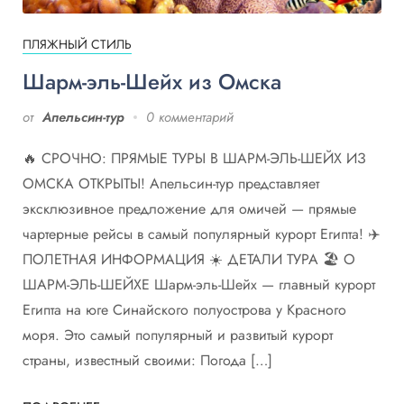
ПЛЯЖНЫЙ СТИЛЬ
Шарм-эль-Шейх из Омска
от
Апельсин-тур
0 комментарий
🔥 СРОЧНО: ПРЯМЫЕ ТУРЫ В ШАРМ-ЭЛЬ-ШЕЙХ ИЗ
ОМСКА ОТКРЫТЫ! Апельсин-тур представляет
эксклюзивное предложение для омичей — прямые
чартерные рейсы в самый популярный курорт Египта! ✈️
ПОЛЕТНАЯ ИНФОРМАЦИЯ ☀️ ДЕТАЛИ ТУРА 🏖️ О
ШАРМ-ЭЛЬ-ШЕЙХЕ Шарм-эль-Шейх — главный курорт
Египта на юге Синайского полуострова у Красного
моря. Это самый популярный и развитый курорт
страны, известный своими: Погода […]