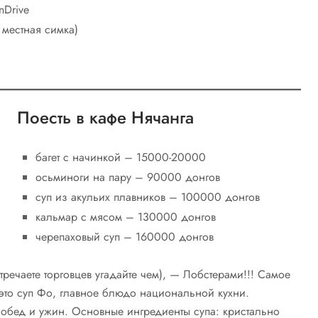
nDrive
 местная симка)
Поесть в кафе Нячанга
багет с начинкой – 15000-20000
осьминоги на пару – 90000 донгов
суп из акульих плавников – 100000 донгов
кальмар с мясом – 130000 донгов
черепаховый суп – 160000 донгов
тречаете торговцев угадайте чем), — Лобстерами!!! Самое
это суп Фо, главное блюдо национальной кухни.
, обед и ужин. Основные ингредиенты супа: кристально