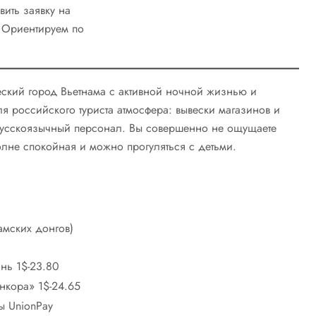
вить заявку на
 Ориентируем по
еский город Вьетнама с активной ночной жизнью и
ля российского туриста атмосфера: вывески магазинов и
 русскоязычный персонал. Вы совершенно не ощущаете
олне спокойная и можно прогуляться с детьми.
амских донгов)
нь 1$-23.80
нкора» 1$-24.65
ты UnionPay