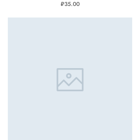
₽
35.00