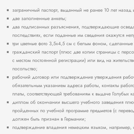
заграничный паспорт, выданный не ранее 10 лет назад 
две заполненные анкеты;
два подписанных разъяснения, подтверждающие осведо
последствиях, если поданные им сведения окажутся не
три цветные фото 3,5х4,5 см с белым фоном, сделанные
гражданский паспорт (плюс две копии страницы с пер
с местом постоянной регистрации) или вид на жительств
посольство;
рабочий договор или подтверждение утверждения рабоче
обязательным указанием адреса работы, контакты работ
платы, соответствующей требованиям к выдаче Голубых ка
диплом об окончании высшего учебного заведения плю
пройденных по учебной программе предметов (с перев
должен быть признан в Германии;
подтверждение владения немецким языком, например, с