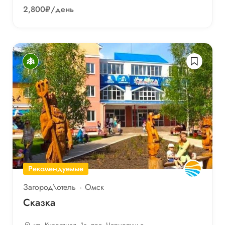
2,800₽
/день
Рекомендуемые
Загород\отель
Омск
Сказка
ул. Курортная, 1а, пос. Чернолучье