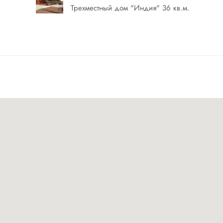
ьной зоной. В летнее время пляжной зоной с двумя
Трехместный дом "Индия" 36 кв.м.
них суток — скидка на вторые и последующие сутки 20
ухэтажных бревенчатых дома «Охотничий» и «Галерея» 
чью, а так же аутентичный дом «Бохо». Еще отдельно
— «Шато» оформленный в классическом европейском с
второй — это аутентичная «Индия», оборудованная ба
. Оба дома имеют индивидуальную мангальную зону и 
и глэмпинга-сферы «Марс», «Графит» и «Желтый», котор
т отдыхать здесь даже зимой. Все размещения
 В стоимость входит проживание, а так же аква-зоной
аждаясь красотой всей территории в летнее время.