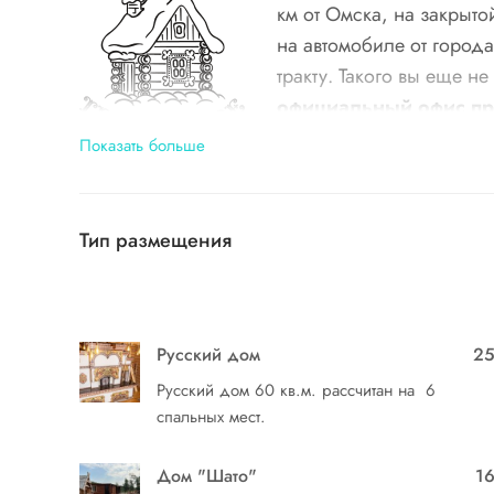
км от Омска, на закрыт
на автомобиле от город
тракту. Такого вы еще н
официальный офис пр
Показать больше
Когда и кому
Тип размещения
«Тридевятое Царство» круглогодично приглаша
загородного отдыха и ласковые объятия русс
драгоценное здоровье. Рекомендуется дружн
наслаждения чистым воздухом!
Русский дом
2
Русский дом 60 кв.м. рассчитан на 6
В стоимость включено
спальных мест.
Проживание в комфортабельных благоустроен
Дом "Шато"
1