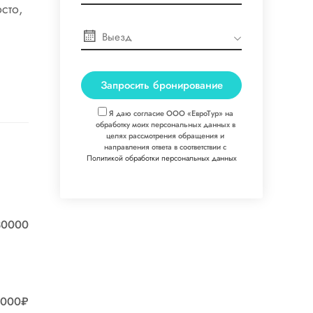
сто,
Я даю согласие ООО «ЕвроТур» на
обработку моих персональных данных в
целях рассмотрения обращения и
направления ответа в соответствии с
Политикой обработки персональных данных
ого
а и
30000
ным
2000₽