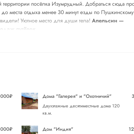
ой территории посёлка Изумрудный. Добраться сюда про
а до места отдыха менее 30 минут езды по Пушкинскому
е видели! Уютное место для души тела!
Апельсин —
одаж путёвок.
ет жителей и гостей Омска ощутить всю прелесть активн
кой бани на дровах с молодильным чаном, дарящие
ым компаниям и семейным парам для душевного отдых
5000₽
Дома "Галерея" и "Охотничий"
Двухэтажные десятиместные дома 120
кв.м.
ных коттеджах,
пользование кедровой баней и бан
6000₽
Дом "Индия"
1