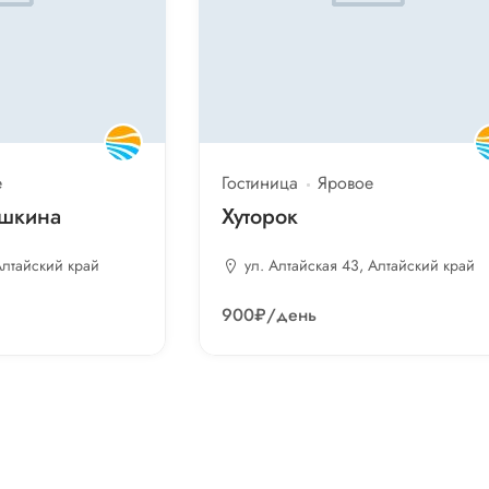
е
Гостиница
Яровое
ушкина
Хуторок
Алтайский край
ул. Алтайская 43, Алтайский край
900₽
/день