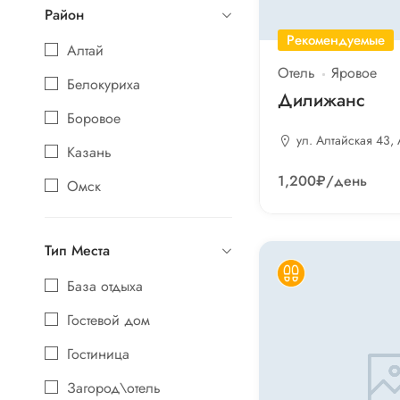
Район
Рекомендуемые
Алтай
Отель
Яровое
Белокуриха
Дилижанс
Боровое
ул. Алтайская 43,
Казань
1,200₽
/день
Омск
Шерегеш
Тип Места
Яровое
База отдыха
Гостевой дом
Гостиница
Загород\отель