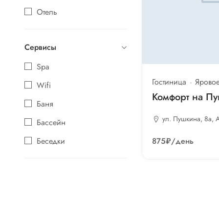
Отель
Санаторий
Сервисы
Туркомплекс
Spa
Эко-клуб
Гостиница
Ярово
Wifi
Комфорт на П
Баня
ул. Пушкина, 8а, 
Бассейн
Беседки
875₽
/день
Бильярд
Водоём
Детям
Дискотека