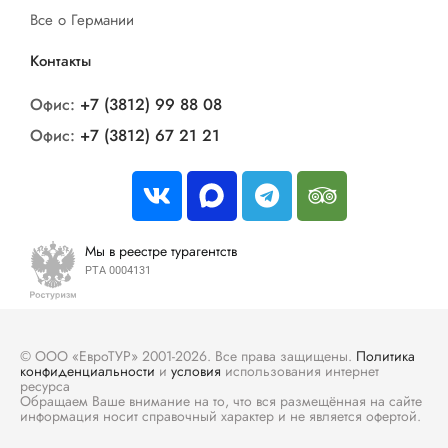
ложиться спать, приглашают продлить
Все о Германии
полученные за день впечатления в диско-бар,
расположенный в живописном месте, на самом
Контакты
берегу озера Ая. Самая привлекательная
Офис:
+7 (3812) 99 88 08
особенность базы — это Ая – теплая вода в
Офис:
+7 (3812) 67 21 21
летние месяцы. Можно взять в аренду катамаран
и добраться в любой уголок озера.
Мы в реестре турагентств
РТА 0004131
© ООО «ЕвроТУР» 2001-2026. Все права защищены.
Политика
конфиденциальности
и
условия
использования интернет
ресурса
Обращаем Ваше внимание на то, что вся размещённая на сайте
информация носит справочный характер и не является офертой.