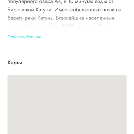
популярного озера Ая, в 10 минутах езды от
Бирюзовой Катуни. Имеет собственный пляж на
берегу реки Катунь. Ближайшие населенные
пункты посёлок Катунь (400м) и село Соузга
(5км).
Показать больше
Когда и кому
Карты
База отдыха «Березка» — уютный уголок Алтая.
Это комфортное и спокойное место для
семейного отдыха, вечеринки с друзьями,
выездного корпоративного праздника или же
делового события. Ждут Вас в гости 365 дней в
году.
Проживание