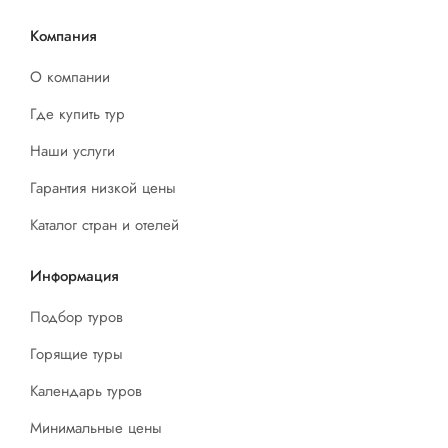
Оздоровительный комплекс с саунами и
Компания
бассейном
О компании
Инфракрасная сауна
Где купить тур
Кедровая бочка
Наши услуги
Массажный кабинет, вибромассажер
Антицеллюлитный массаж
Гарантия низкой цены
Виброплатформа
Каталог стран и отелей
Кровать-массажер «NUGA BEST»
Информация
Массажное кресло
Фитобар, солярий
Подбор туров
Открытый бассейн с шезлонгами
Горящие туры
Бильярд, тир
Календарь туров
Прокат спортинвентаря
Минимальные цены