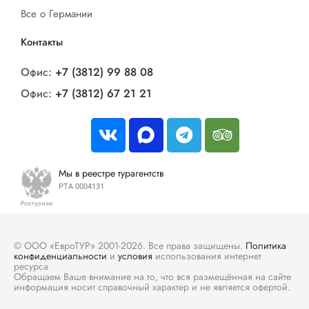
Территория базы отдыха полностью обустроена
Все о Германии
как для прогулок, так и для активного отдыха
Контакты
имеется теннисный корт, бассейн, спортивные
площадки для игры в баскетбол и волейбол,
Офис:
+7 (3812) 99 88 08
столы для пинг-понга, а так же большая
Офис:
+7 (3812) 67 21 21
площадка для игры в пейнтбол. на берегу реки
можно устроиться на шашлык, позагорать на
пляже. В отеле так же есть аквапарк!
Спортивно-оздоровительный центр
Мы в реестре турагентств
проходимостью 90 чел. в час включает в себя
РТА 0004131
бассейн с водными аттракционами, сауну с
контрастной ванной, Хамам, тренажерный зал,
фреш-бар, центр эстетической косметологии.
© ООО «ЕвроТУР» 2001-2026. Все права защищены.
Политика
конфиденциальности
и
условия
использования интернет
ресурса
Обращаем Ваше внимание на то, что вся размещённая на сайте
информация носит справочный характер и не является офертой.