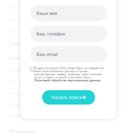
Будьте в курсе новых акций и горящих туров…
Мы уважаем вашу
конфиденциальность
Условия подписки на нашу
рассылку
Правовая информация
|
Договор оферты
Компания
Я даю согласие ООО «ЕвроТур» на обработку
О компании
моих персональных данных в целях
рассмотрения заявки, подбора туристических
услуг и связи со мной в соответствии с
Где купить тур
Политикой обработки персональных данных
.
Наши услуги
Начать поиск
Гарантия низкой цены
Каталог стран и отелей
Информация