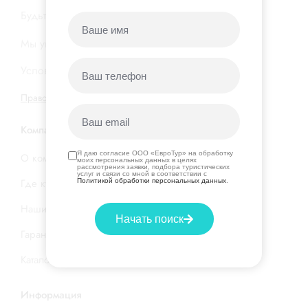
Будьте в курсе новых акций и горящих туров…
Мы уважаем вашу
конфиденциальность
Условия подписки на нашу
рассылку
Правовая информация
|
Договор оферты
Компания
Я даю согласие ООО «ЕвроТур» на обработку
О компании
моих персональных данных в целях
рассмотрения заявки, подбора туристических
услуг и связи со мной в соответствии с
Где купить тур
Политикой обработки персональных данных
.
Наши услуги
Начать поиск
Гарантия низкой цены
Каталог стран и отелей
Информация