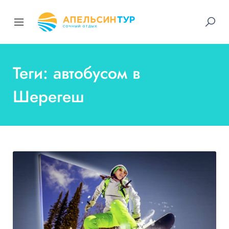
Теги: автобусом в
Шерегеш