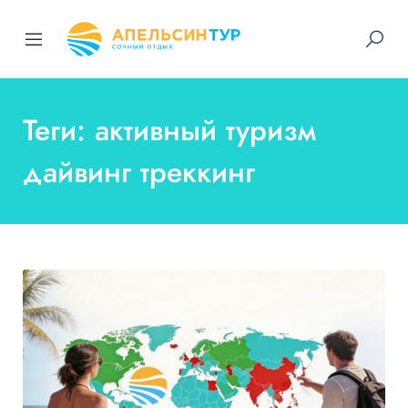
Теги: активный туризм
дайвинг треккинг