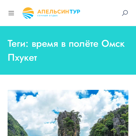
Теги: время в полёте Омск
Пхукет