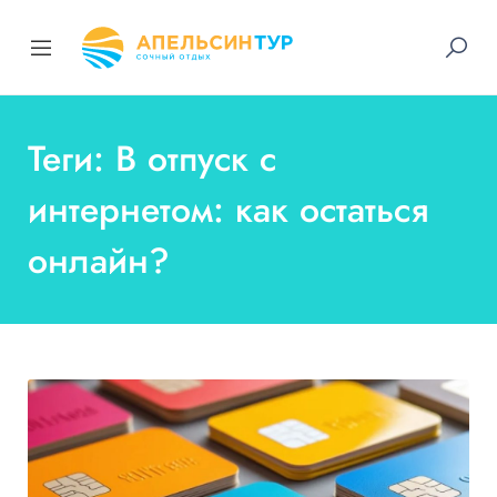
Теги: В отпуск с
интернетом: как остаться
онлайн?