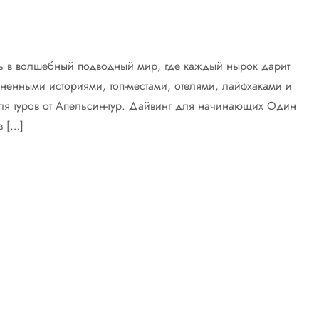
ь в волшебный подводный мир, где каждый нырок дарит
зненными историями, топ-местами, отелями, лайфхаками и
ля туров от Апельсин-тур. Дайвинг для начинающих Один
в […]