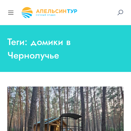
Теги: домики в
Чернолучье