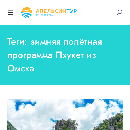
Теги: зимняя полётная
программа Пхукет из
Омска