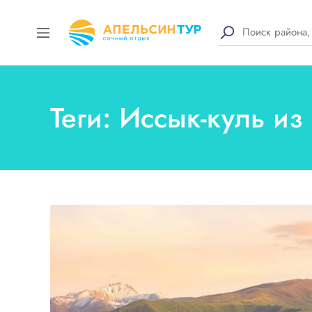
Теги: Иссык-куль из