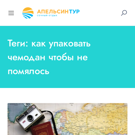
Теги: как упаковать
чемодан чтобы не
помялось