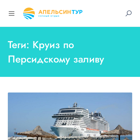
Теги: Круиз по
Персидскому заливу