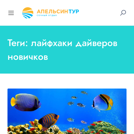
Теги: лайфхаки дайверов
новичков