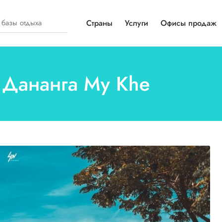
Страны
Услуги
Офисы продаж
 Дананга My Khe