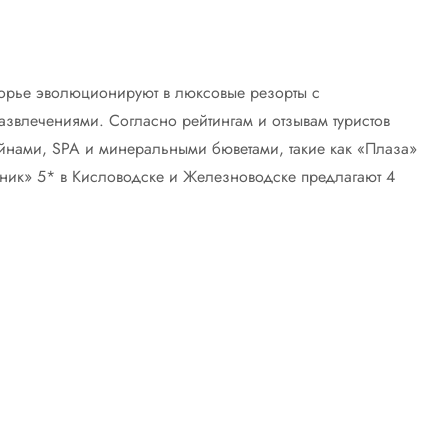
орье эволюционируют в люксовые резорты с
звлечениями. Согласно рейтингам и отзывам туристов
ейнами, SPA и минеральными бюветами, такие как «Плаза»
чник» 5* в Кисловодске и Железноводске предлагают 4