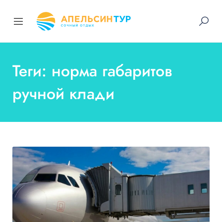
Теги: норма габаритов
ручной клади