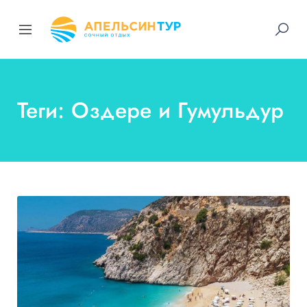
Теги: Оздере и Гумульдур