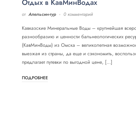
Отдых в КавМинВодах
от
Апельсин-тур
0 комментарий
Кавказские Минеральные Воды – крупнейшая всерос
разнообразию и ценности бальнеологических ресур
(КавМинВоды) из Омска – великолепная возможност
выезжая из страны, да еще и сэкономить, воспольз
предлагает путевки по выгодной цене, […]
ПОДРОБНЕЕ