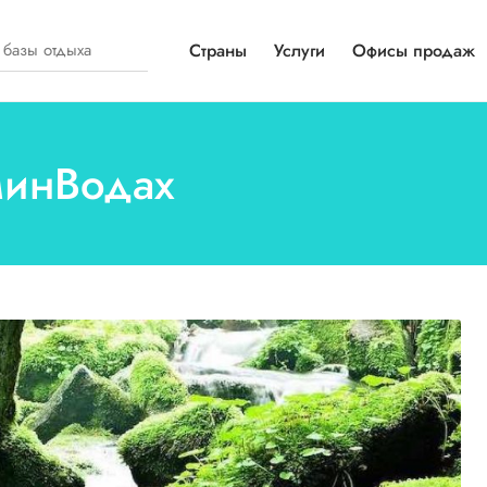
Страны
Услуги
Офисы продаж
МинВодах