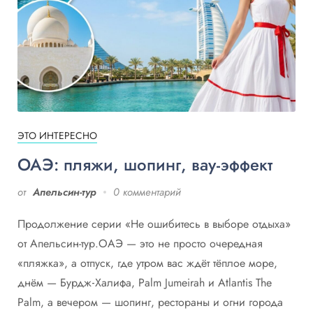
ЭТО ИНТЕРЕСНО
ОАЭ: пляжи, шопинг, вау‑эффект
от
Апельсин-тур
0 комментарий
Продолжение серии «Не ошибитесь в выборе отдыха»
от Апельсин-тур.ОАЭ — это не просто очередная
«пляжка», а отпуск, где утром вас ждёт тёплое море,
днём — Бурдж‑Халифа, Palm Jumeirah и Atlantis The
Palm, а вечером — шопинг, рестораны и огни города