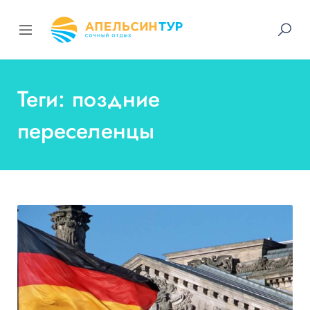
Теги: поздние
переселенцы