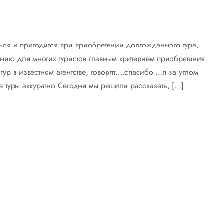
ься и пригодится при приобретении долгожданного тура,
лению для многих туристов главным критерием приобретения
тур в известном агентстве, говорят….спасибо …я за углом
 туры аккуратно Сегодня мы решили рассказать, […]