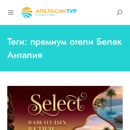
Теги: премиум отели Белек
Анталия