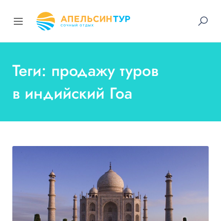
Теги: продажу туров
в индийский Гоа