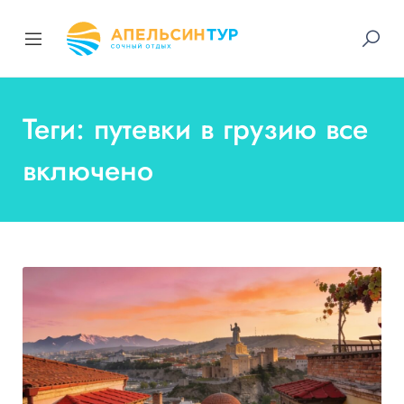
Теги: путевки в грузию все
включено