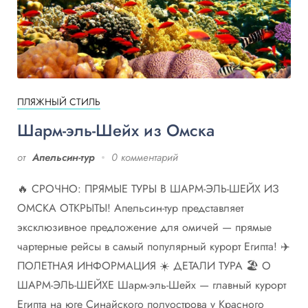
ПЛЯЖНЫЙ СТИЛЬ
Шарм-эль-Шейх из Омска
от
Апельсин-тур
0 комментарий
🔥 СРОЧНО: ПРЯМЫЕ ТУРЫ В ШАРМ-ЭЛЬ-ШЕЙХ ИЗ
ОМСКА ОТКРЫТЫ! Апельсин-тур представляет
эксклюзивное предложение для омичей — прямые
чартерные рейсы в самый популярный курорт Египта! ✈️
ПОЛЕТНАЯ ИНФОРМАЦИЯ ☀️ ДЕТАЛИ ТУРА 🏖️ О
ШАРМ-ЭЛЬ-ШЕЙХЕ Шарм-эль-Шейх — главный курорт
Египта на юге Синайского полуострова у Красного