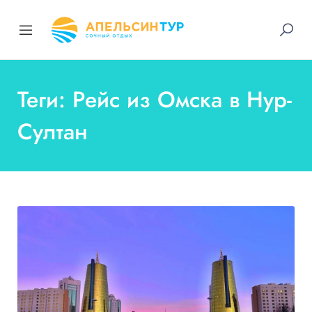
Теги: Рейс из Омска в Нур-
Султан