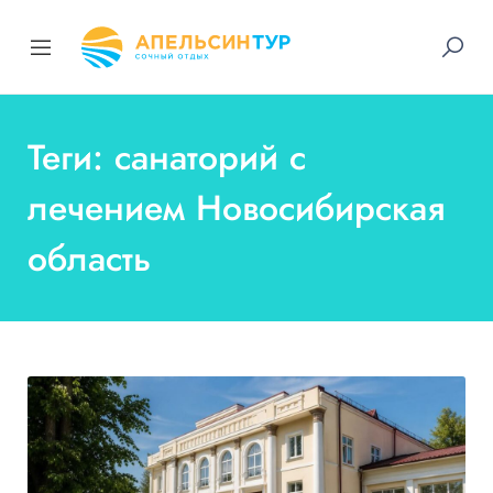
Теги: санаторий с
лечением Новосибирская
область