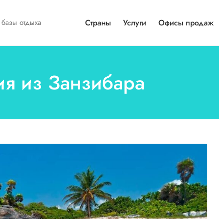
Страны
Услуги
Офисы продаж
ия из Занзибара