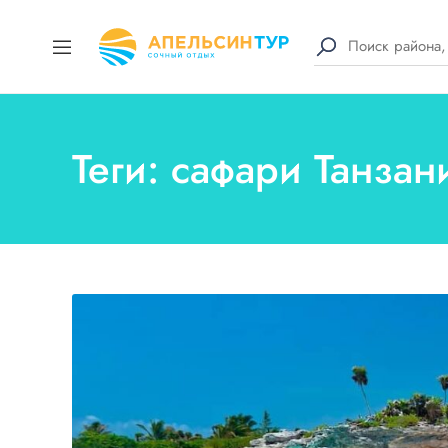
Теги: сафари Танзан