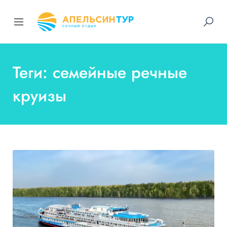
Теги: семейные речные
круизы