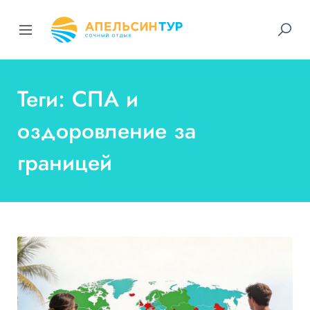
Теги: СПА и
оздоровление за
границей